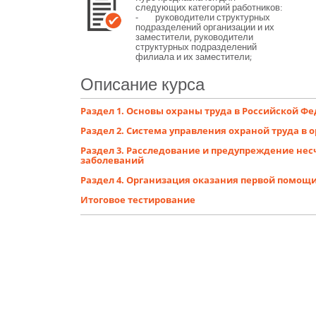
следующих категорий работников:
- руководители структурных
подразделений организации и их
заместители, руководители
структурных подразделений
филиала и их заместители;
- специалисты по охране труда;
- члены комиссий по проверке
Описание курса
знания требований охраны труда,
лица, проводящие инструктажи по
охране труда и обучение
Раздел 1. Основы охраны труда в Российской Ф
требованиям охраны труда;
- члены комитетов (комиссий) по
Раздел 2. Система управления охраной труда в 
охране труда, уполномоченные
(доверенные) лица по охране труда
Раздел 3. Расследование и предупреждение не
профессиональных союзов и иных
заболеваний
уполномоченных работниками
представительных органов
Раздел 4. Организация оказания первой помощ
организаций.
Итоговое тестирование